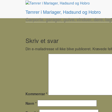
Tømrer i Mariager, Hadsund og Hobro
Carporte, garager, gulve, vinduer, døre, tag
Skriv et svar
Din e-mailadresse vil ikke blive publiceret.
Krævede fel
Kommentar
*
Navn
*