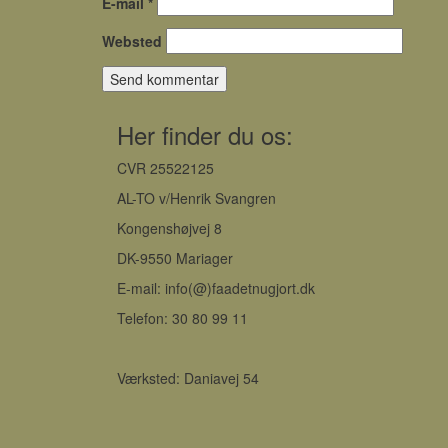
E-mail
*
Websted
Her finder du os:
CVR 25522125
AL-TO v/Henrik Svangren
Kongenshøjvej 8
DK-9550 Mariager
E-mail: info(@)faadetnugjort.dk
Telefon: 30 80 99 11
Værksted: Daniavej 54