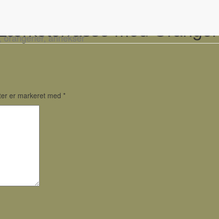
Lærketerrasse med Oranger
, orangerier, annekser
ter er markeret med
*