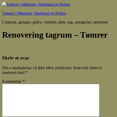
Tømrer i Mariager, Hadsund og Hobro
Carporte, garager, gulve, vinduer, døre, tag, orangerier, annekser
Renovering tagrum – Tømrer
Skriv et svar
Din e-mailadresse vil ikke blive publiceret.
Krævede felter er
markeret med
*
Kommentar
*