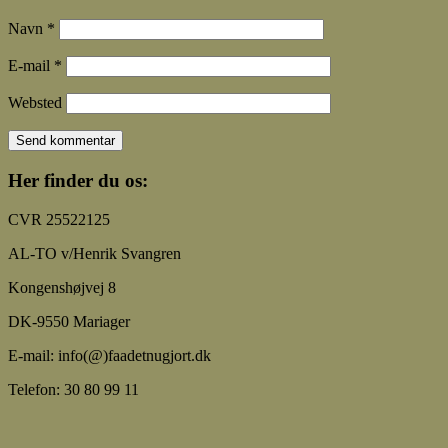
Navn
*
E-mail
*
Websted
Her finder du os:
CVR 25522125
AL-TO v/Henrik Svangren
Kongenshøjvej 8
DK-9550 Mariager
E-mail: info(@)faadetnugjort.dk
Telefon: 30 80 99 11