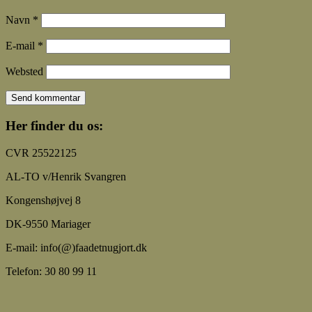
Navn
*
E-mail
*
Websted
Her finder du os:
CVR 25522125
AL-TO v/Henrik Svangren
Kongenshøjvej 8
DK-9550 Mariager
E-mail: info(@)faadetnugjort.dk
Telefon: 30 80 99 11