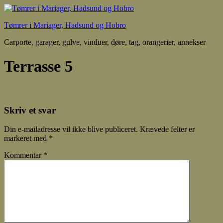
Tømrer i Mariager, Hadsund og Hobro
Carporte, garager, gulve, vinduer, døre, tag, orangerier, annekser
Terrasse 5
Skriv et svar
Din e-mailadresse vil ikke blive publiceret.
Krævede felter er
markeret med
*
Kommentar
*