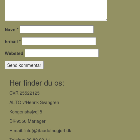
Navn
*
E-mail
*
Websted
Her finder du os:
CVR 25522125
AL-TO v/Henrik Svangren
Kongenshøjvej 8
DK-9550 Mariager
E-mail: info(@)faadetnugjort.dk
Telefon: 30 80 99 11