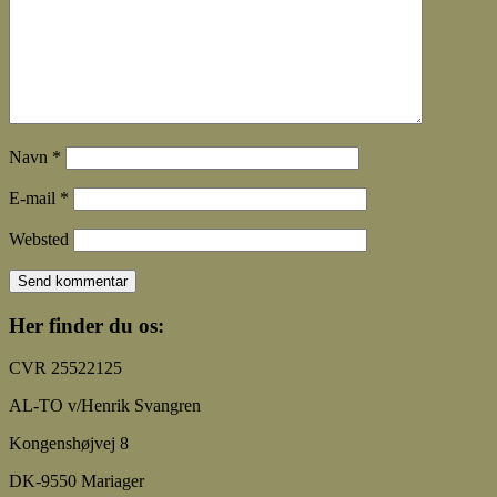
Navn
*
E-mail
*
Websted
Her finder du os:
CVR 25522125
AL-TO v/Henrik Svangren
Kongenshøjvej 8
DK-9550 Mariager