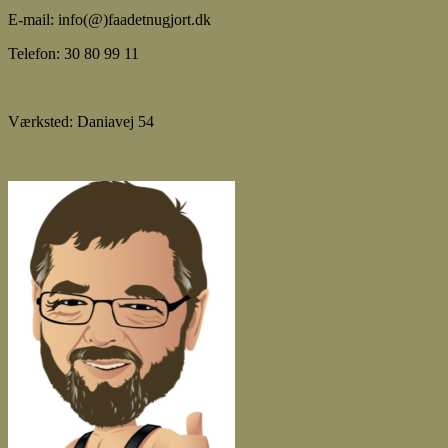
E-mail: info(@)faadetnugjort.dk
Telefon: 30 80 99 11
Værksted: Daniavej 54