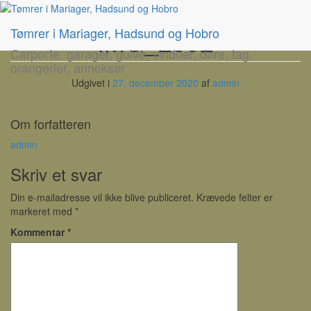
IMG_2092
Tømrer i Mariager, Hadsund og Hobro
Carporte, garager, gulve, vinduer, døre, tag,
orangerier, annekser
Udgivet i
27. december 2020
af
admin
Om forfatteren
admin
Skriv et svar
Din e-mailadresse vil ikke blive publiceret.
Krævede felter er
markeret med
*
Kommentar
*