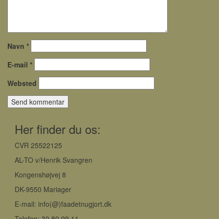
Navn
*
E-mail
*
Websted
Her finder du os:
CVR 25522125
AL-TO v/Henrik Svangren
Kongenshøjvej 8
DK-9550 Mariager
E-mail: info(@)faadetnugjort.dk
Telefon: 30 80 99 11