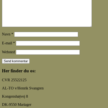
Navn
*
E-mail
*
Websted
Her finder du os:
CVR 25522125
AL-TO v/Henrik Svangren
Kongenshøjvej 8
DK-9550 Mariager