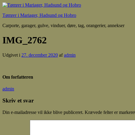
Tømrer i Mariager, Hadsund og Hobro
Carporte, garager, gulve, vinduer, døre, tag, orangerier, annekser
IMG_2762
Udgivet i
27. december 2020
af
admin
Om forfatteren
admin
Skriv et svar
Din e-mailadresse vil ikke blive publiceret.
Krævede felter er marker