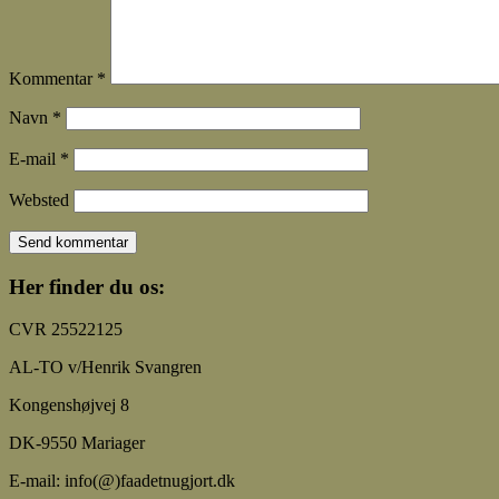
Kommentar
*
Navn
*
E-mail
*
Websted
Her finder du os:
CVR 25522125
AL-TO v/Henrik Svangren
Kongenshøjvej 8
DK-9550 Mariager
E-mail: info(@)faadetnugjort.dk