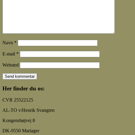
Navn
*
E-mail
*
Websted
Her finder du os:
CVR 25522125
AL-TO v/Henrik Svangren
Kongenshøjvej 8
DK-9550 Mariager