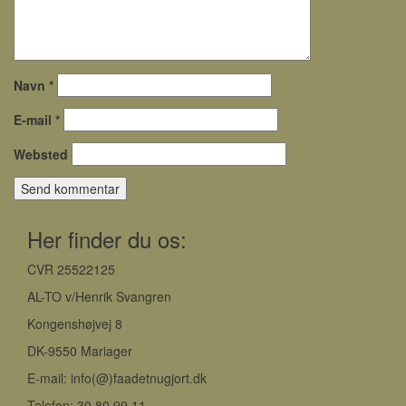
Navn
*
E-mail
*
Websted
Her finder du os:
CVR 25522125
AL-TO v/Henrik Svangren
Kongenshøjvej 8
DK-9550 Mariager
E-mail: info(@)faadetnugjort.dk
Telefon: 30 80 99 11