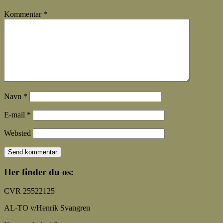
Kommentar
*
Navn
*
E-mail
*
Websted
Her finder du os:
CVR 25522125
AL-TO v/Henrik Svangren