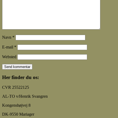
Navn
*
E-mail
*
Websted
Her finder du os:
CVR 25522125
AL-TO v/Henrik Svangren
Kongenshøjvej 8
DK-9550 Mariager