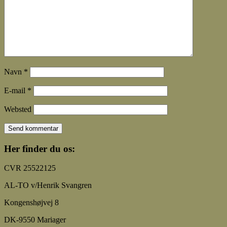
Navn
*
E-mail
*
Websted
Her finder du os:
CVR 25522125
AL-TO v/Henrik Svangren
Kongenshøjvej 8
DK-9550 Mariager