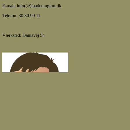
E-mail: info(@)faadetnugjort.dk
Telefon: 30 80 99 11
Værksted: Daniavej 54