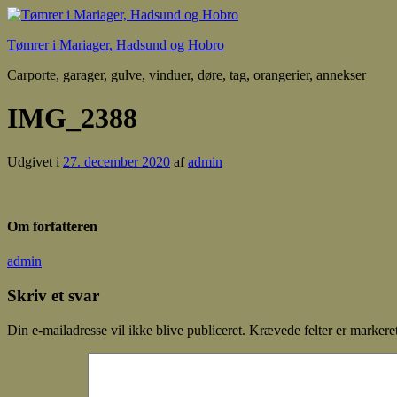
Tømrer i Mariager, Hadsund og Hobro
Carporte, garager, gulve, vinduer, døre, tag, orangerier, annekser
IMG_2388
Udgivet i
27. december 2020
af
admin
Om forfatteren
admin
Skriv et svar
Din e-mailadresse vil ikke blive publiceret.
Krævede felter er marker