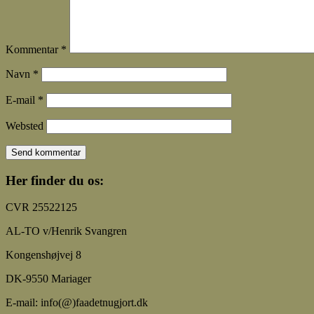
Kommentar
*
Navn
*
E-mail
*
Websted
Her finder du os:
CVR 25522125
AL-TO v/Henrik Svangren
Kongenshøjvej 8
DK-9550 Mariager
E-mail: info(@)faadetnugjort.dk