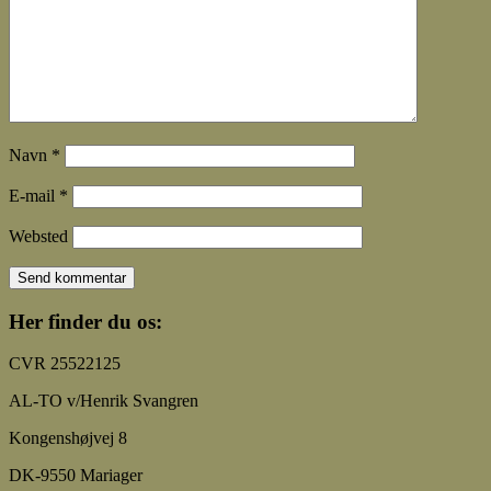
Navn
*
E-mail
*
Websted
Her finder du os:
CVR 25522125
AL-TO v/Henrik Svangren
Kongenshøjvej 8
DK-9550 Mariager